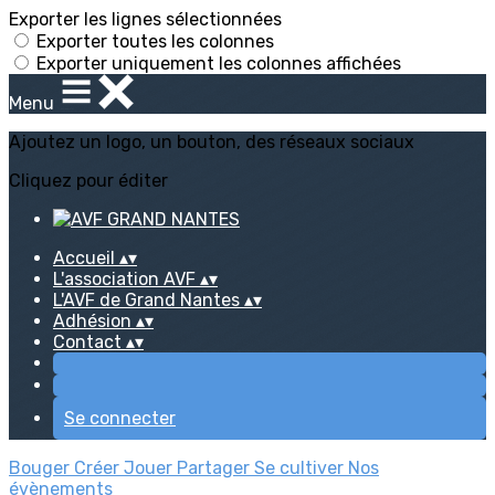
Exporter les lignes sélectionnées
Exporter toutes les colonnes
Exporter uniquement les colonnes affichées
Menu
Ajoutez un logo, un bouton, des réseaux sociaux
Cliquez pour éditer
Accueil
▴
▾
L'association AVF
▴
▾
L'AVF de Grand Nantes
▴
▾
Adhésion
▴
▾
Contact
▴
▾
Se connecter
Bouger
Créer
Jouer
Partager
Se cultiver
Nos
évènements