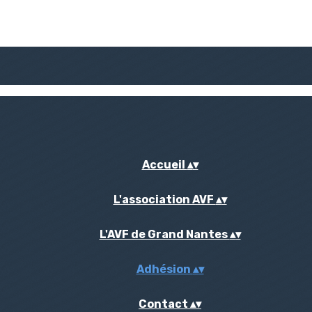
Accueil
▴
▾
L'association AVF
▴
▾
L'AVF de Grand Nantes
▴
▾
Adhésion
▴
▾
Contact
▴
▾