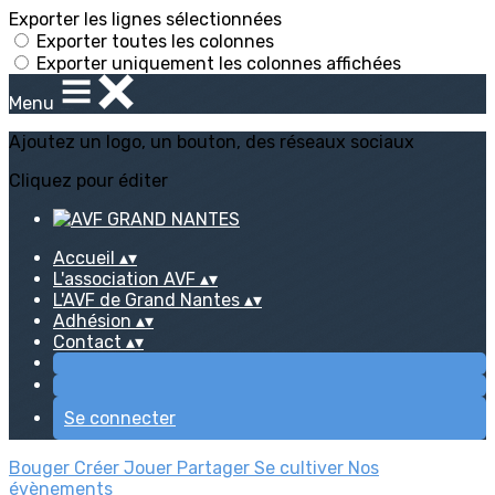
Exporter les lignes sélectionnées
Exporter toutes les colonnes
Exporter uniquement les colonnes affichées
Menu
Ajoutez un logo, un bouton, des réseaux sociaux
Cliquez pour éditer
Accueil
▴
▾
L'association AVF
▴
▾
L'AVF de Grand Nantes
▴
▾
Adhésion
▴
▾
Contact
▴
▾
Se connecter
Bouger
Créer
Jouer
Partager
Se cultiver
Nos
évènements