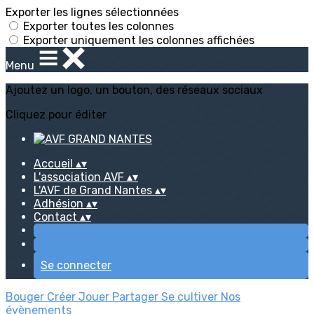
Exporter les lignes sélectionnées
Exporter toutes les colonnes
Exporter uniquement les colonnes affichées
Menu
Ajoutez un logo, un bouton, des réseaux sociaux
Cliquez pour éditer
Accueil
▴
▾
L'association AVF
▴
▾
L'AVF de Grand Nantes
▴
▾
Adhésion
▴
▾
Contact
▴
▾
Se connecter
Bouger
Créer
Jouer
Partager
Se cultiver
Nos
évènements