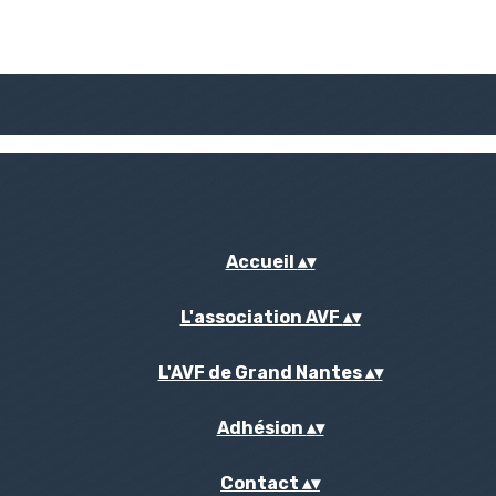
Accueil
▴
▾
L'association AVF
▴
▾
L'AVF de Grand Nantes
▴
▾
Adhésion
▴
▾
Contact
▴
▾