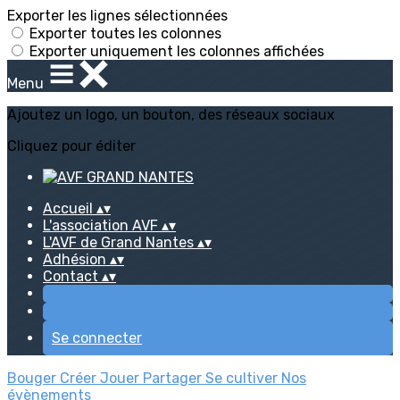
Exporter les lignes sélectionnées
Exporter toutes les colonnes
Exporter uniquement les colonnes affichées
Menu
Ajoutez un logo, un bouton, des réseaux sociaux
Cliquez pour éditer
Accueil
▴
▾
L'association AVF
▴
▾
L'AVF de Grand Nantes
▴
▾
Adhésion
▴
▾
Contact
▴
▾
Se connecter
Bouger
Créer
Jouer
Partager
Se cultiver
Nos
évènements