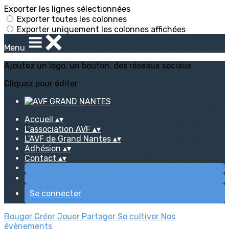
Exporter les lignes sélectionnées
Exporter toutes les colonnes
Exporter uniquement les colonnes affichées
Menu
Ajoutez un logo, un bouton, des réseaux sociaux
Cliquez pour éditer
Accueil
▴
▾
L'association AVF
▴
▾
L'AVF de Grand Nantes
▴
▾
Adhésion
▴
▾
Contact
▴
▾
Se connecter
Bouger
Créer
Jouer
Partager
Se cultiver
Nos
évènements