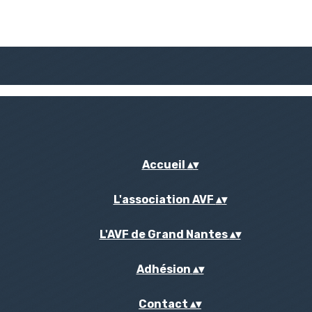
Accueil
▴
▾
L'association AVF
▴
▾
L'AVF de Grand Nantes
▴
▾
Adhésion
▴
▾
Contact
▴
▾