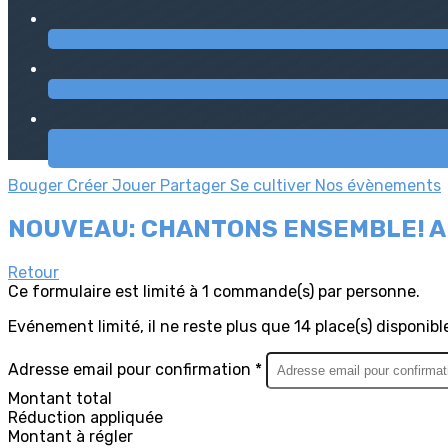
Bouger
Créer
Jouer
Partager
Se cultiver
Nos évènements
NOUVEAU: CHANTONS ENSEMBLE! A pa
Retour
Ce formulaire est limité à 1 commande(s) par personne.
Evénement limité, il ne reste plus que 14 place(s) disponible
Adresse email pour confirmation *
Montant total
Réduction appliquée
Montant à régler