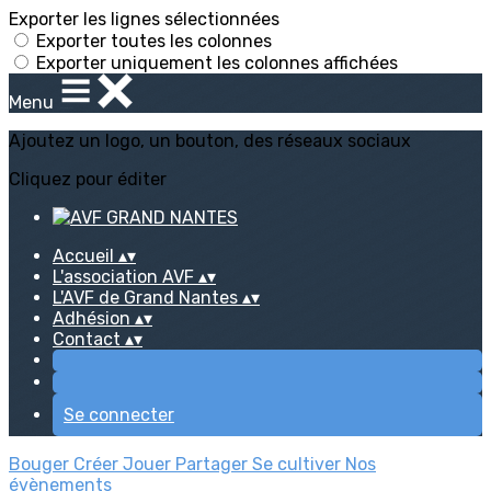
Exporter les lignes sélectionnées
Exporter toutes les colonnes
Exporter uniquement les colonnes affichées
Menu
Ajoutez un logo, un bouton, des réseaux sociaux
Cliquez pour éditer
Accueil
▴
▾
L'association AVF
▴
▾
L'AVF de Grand Nantes
▴
▾
Adhésion
▴
▾
Contact
▴
▾
Se connecter
Bouger
Créer
Jouer
Partager
Se cultiver
Nos
évènements