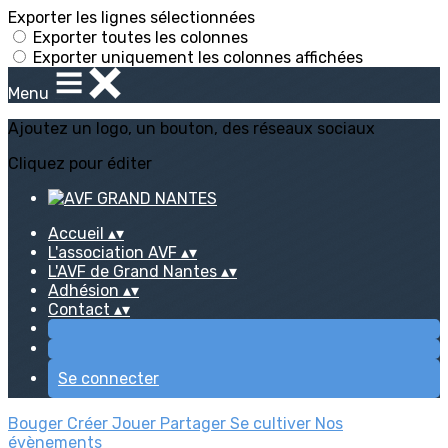
Exporter les lignes sélectionnées
Exporter toutes les colonnes
Exporter uniquement les colonnes affichées
Menu
Ajoutez un logo, un bouton, des réseaux sociaux
Cliquez pour éditer
Accueil
▴
▾
L'association AVF
▴
▾
L'AVF de Grand Nantes
▴
▾
Adhésion
▴
▾
Contact
▴
▾
Se connecter
Bouger
Créer
Jouer
Partager
Se cultiver
Nos
évènements