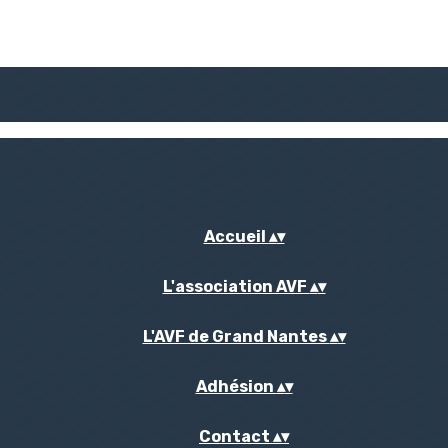
Accueil
▴
▾
L'association AVF
▴
▾
L'AVF de Grand Nantes
▴
▾
Adhésion
▴
▾
Contact
▴
▾