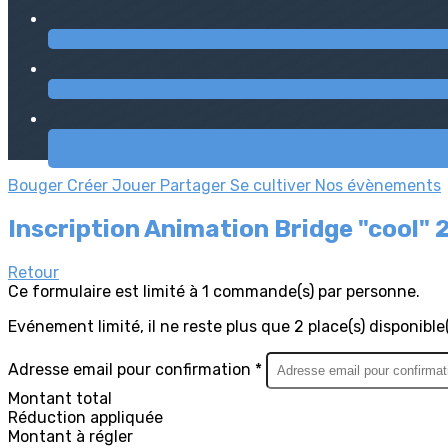
Bouger
Créer
Jouer
Partager
Se cultiver
Nos évènements
Inscription Animation Bridge "cool"
Retour
Ce formulaire est limité à 1 commande(s) par personne.
Evénement limité, il ne reste plus que 2 place(s) disponible(
Adresse email pour confirmation *
Montant total
Réduction appliquée
Montant à régler