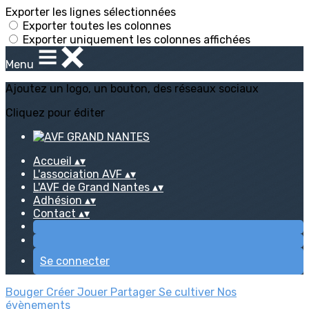
Exporter les lignes sélectionnées
Exporter toutes les colonnes
Exporter uniquement les colonnes affichées
Menu
Ajoutez un logo, un bouton, des réseaux sociaux
Cliquez pour éditer
Accueil
▴
▾
L'association AVF
▴
▾
L'AVF de Grand Nantes
▴
▾
Adhésion
▴
▾
Contact
▴
▾
Se connecter
Bouger
Créer
Jouer
Partager
Se cultiver
Nos
évènements