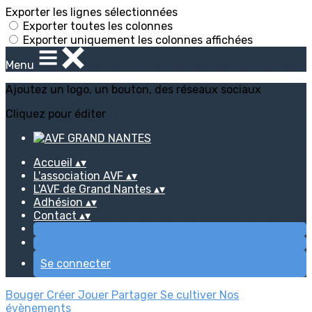
Exporter les lignes sélectionnées
Exporter toutes les colonnes
Exporter uniquement les colonnes affichées
Menu
Ajoutez un logo, un bouton, des réseaux sociaux
Cliquez pour éditer
Accueil
▴
▾
L'association AVF
▴
▾
L'AVF de Grand Nantes
▴
▾
Adhésion
▴
▾
Contact
▴
▾
Se connecter
Bouger
Créer
Jouer
Partager
Se cultiver
Nos
évènements