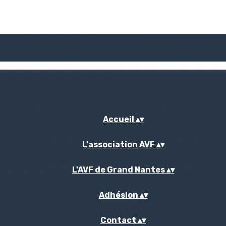
Accueil
▴
▾
L'association AVF
▴
▾
L'AVF de Grand Nantes
▴
▾
Adhésion
▴
▾
Contact
▴
▾