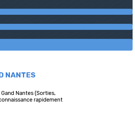
ND NANTES
F Gand Nantes (Sorties,
re connaissance rapidement